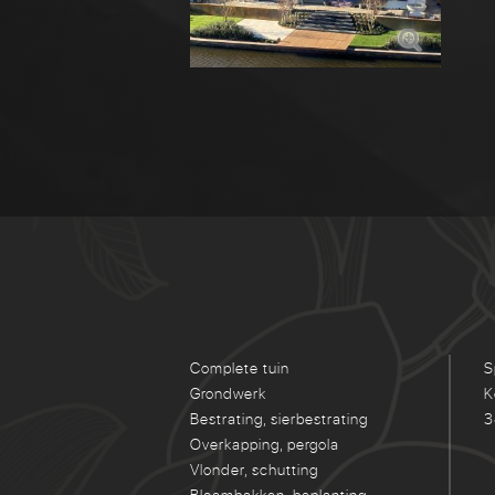
Complete tuin
S
Grondwerk
K
Bestrating, sierbestrating
3
Overkapping, pergola
Vlonder, schutting
Bloembakken, beplanting,