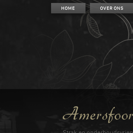
HOME
OVER ONS
Amersfoort
Strak en onderhoudsvriend