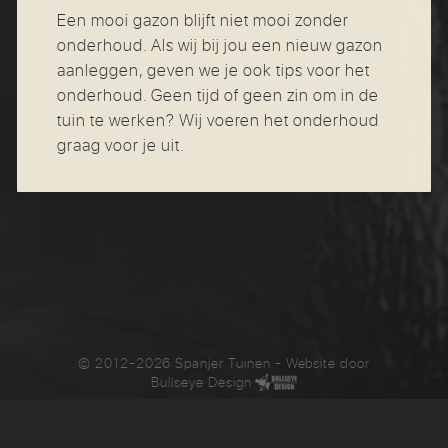
Een mooi gazon blijft niet mooi zonder
onderhoud. Als wij bij jou een nieuw gazon
aanleggen, geven we je ook tips voor het
onderhoud. Geen tijd of geen zin om in de
tuin te werken? Wij voeren het onderhoud
graag voor je uit.
© 2012-2026 Spanjer Tuinen
- Website door
Bullseye Design