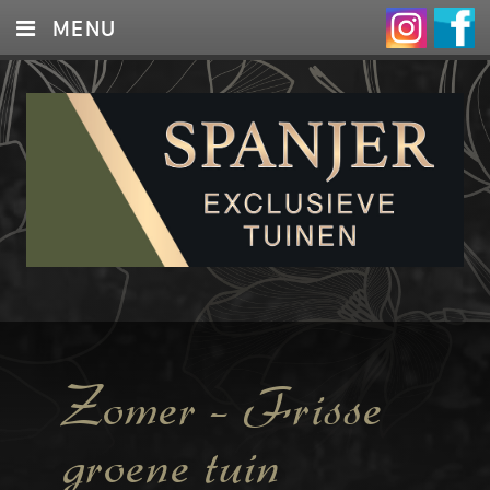
MENU
HOME
OVER ONS
DIENSTEN
PROJECTEN
BLOG
CONTACT
Zomer – Frisse
groene tuin